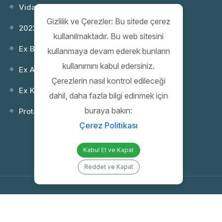
Vida Dişi Standartları; NPT ve Metr...
Gizlilik ve Çerezler: Bu sitede çerez
2023 Webinar 02: Patlayıcı Ortamlar...
kullanılmaktadır. Bu web sitesini
Ex Buatlar
kullanmaya devam ederek bunların
kullanımını kabul edersiniz.
Ex Anahtarlar
Çerezlerin nasıl kontrol edileceği
Ex Kontrol (Kumanda) Kutuları
dahil, daha fazla bilgi edinmek için
buraya bakın:
Protaş 35. Yıl Gala Gecesi
Çerez Politikası
Kabul Et ve Kapat
Reddet ve Kapat
Copyright 2026 PROTAŞ | Proje Mühendislik İnşaat Elektrik San. ve Tic.
A.Ş. | All Rights Reserved |
Web Tasarım