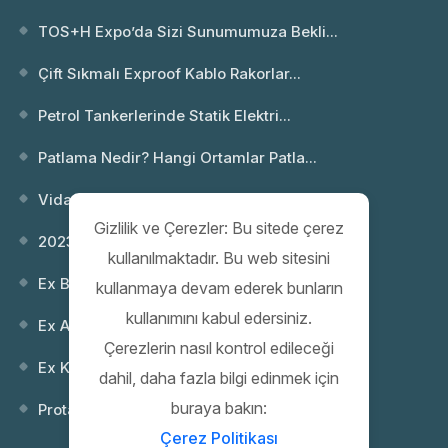
TOS+H Expo’da Sizi Sunumumuza Bekli...
Çift Sıkmalı Exproof Kablo Rakorlar...
Petrol Tankerlerinde Statik Elektri...
Patlama Nedir? Hangi Ortamlar Patla...
Vida Dişi Standartları; NPT ve Metr...
Gizlilik ve Çerezler: Bu sitede çerez
2023 Webinar 02: Patlayıcı Ortamlar...
kullanılmaktadır. Bu web sitesini
Ex Buatlar
kullanmaya devam ederek bunların
kullanımını kabul edersiniz.
Ex Anahtarlar
Çerezlerin nasıl kontrol edileceği
Ex Kontrol (Kumanda) Kutuları
dahil, daha fazla bilgi edinmek için
buraya bakın:
Protaş 35. Yıl Gala Gecesi
Çerez Politikası