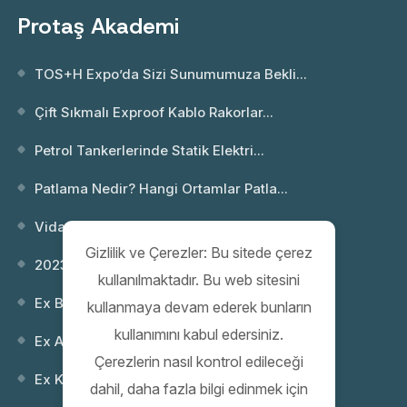
Protaş Akademi
TOS+H Expo’da Sizi Sunumumuza Bekli...
Çift Sıkmalı Exproof Kablo Rakorlar...
Petrol Tankerlerinde Statik Elektri...
Patlama Nedir? Hangi Ortamlar Patla...
Vida Dişi Standartları; NPT ve Metr...
Gizlilik ve Çerezler: Bu sitede çerez
2023 Webinar 02: Patlayıcı Ortamlar...
kullanılmaktadır. Bu web sitesini
Ex Buatlar
kullanmaya devam ederek bunların
kullanımını kabul edersiniz.
Ex Anahtarlar
Çerezlerin nasıl kontrol edileceği
Ex Kontrol (Kumanda) Kutuları
dahil, daha fazla bilgi edinmek için