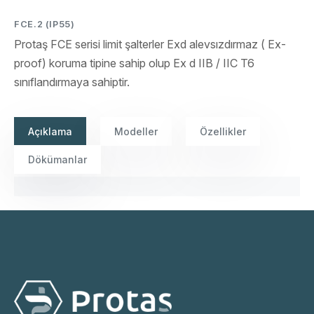
FCE.2 (IP55)
Protaş FCE serisi limit şalterler Exd alevsızdırmaz ( Ex-
proof) koruma tipine sahip olup Ex d IIB / IIC T6
sınıflandırmaya sahiptir.
Açıklama
Modeller
Özellikler
Dökümanlar