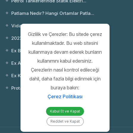
Petrol Tankerlerinde Statik Elektri...
Patlama Nedir? Hangi Ortamlar Patla...
Vida Dişi Standartları; NPT ve Metr...
Gizlilik ve Çerezler: Bu sitede çerez
2023 Webinar 02: Patlayıcı Ortamlar...
kullanılmaktadır. Bu web sitesini
Ex Buatlar
kullanmaya devam ederek bunların
kullanımını kabul edersiniz.
Ex Anahtarlar
Çerezlerin nasıl kontrol edileceği
Ex Kontrol (Kumanda) Kutuları
dahil, daha fazla bilgi edinmek için
buraya bakın:
Protaş 35. Yıl Gala Gecesi
Çerez Politikası
Kabul Et ve Kapat
Reddet ve Kapat