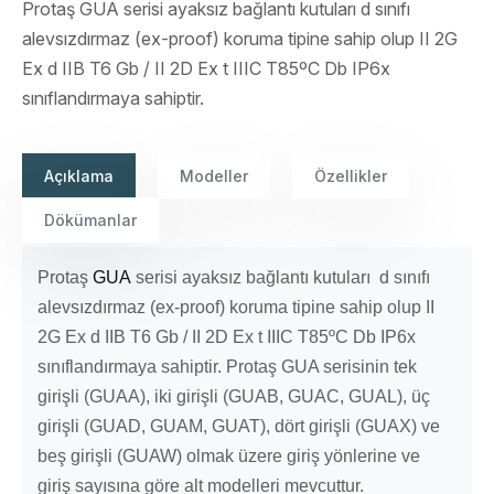
Protaş GUA serisi ayaksız bağlantı kutuları d sınıfı
alevsızdırmaz (ex-proof) koruma tipine sahip olup II 2G
Ex d IIB T6 Gb / II 2D Ex t IIIC T85ºC Db IP6x
sınıflandırmaya sahiptir.
Açıklama
Modeller
Özellikler
Dökümanlar
Protaş
GUA
serisi ayaksız bağlantı kutuları d sınıfı
alevsızdırmaz (ex-proof) koruma tipine sahip olup II
2G Ex d IIB T6 Gb / II 2D Ex t IIIC T85ºC Db IP6x
sınıflandırmaya sahiptir. Protaş GUA serisinin tek
girişli (GUAA), iki girişli (GUAB, GUAC, GUAL), üç
girişli (GUAD, GUAM, GUAT), dört girişli (GUAX) ve
beş girişli (GUAW) olmak üzere giriş yönlerine ve
giriş sayısına göre alt modelleri mevcuttur.