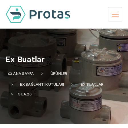
Ex Buatlar
ANA SAYFA
ÜRÜNLER
EX BAĞLANTI KUTULARI
EX BUATLAR
GUA.26