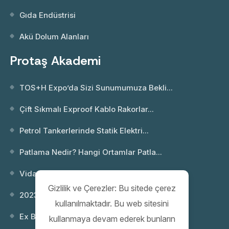
Gıda Endüstrisi
Akü Dolum Alanları
Protaş Akademi
TOS+H Expo’da Sizi Sunumumuza Bekli...
Çift Sıkmalı Exproof Kablo Rakorlar...
Petrol Tankerlerinde Statik Elektri...
Patlama Nedir? Hangi Ortamlar Patla...
Vida Dişi Standartları; NPT ve Metr...
Gizlilik ve Çerezler: Bu sitede çerez
2023 Webinar 02: Patlayıcı Ortamlar...
kullanılmaktadır. Bu web sitesini
Ex Buatlar
kullanmaya devam ederek bunların