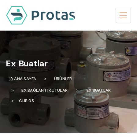
Ex Buatlar
ANA SAYFA
ÜRÜNLER
EX BAĞLANTI KUTULARI
EX BUATLAR
GUB.05