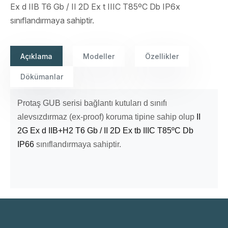
Ex d IIB T6 Gb / II 2D Ex t IIIC T85ºC Db IP6x
sınıflandırmaya sahiptir.
Açıklama
Modeller
Özellikler
Dökümanlar
Protaş GUB serisi bağlantı kutuları d sınıfı
alevsızdırmaz (ex-proof) koruma tipine sahip olup
II
2G Ex d IIB+H2 T6 Gb / II 2D Ex tb IIIC T85ºC Db
IP66
sınıflandırmaya sahiptir.