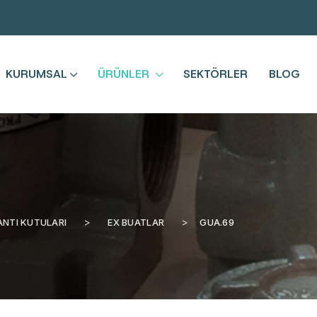
KURUMSAL
ÜRÜNLER
SEKTÖRLER
BLOG
ANTI KUTULARI
EX BUATLAR
GUA.69