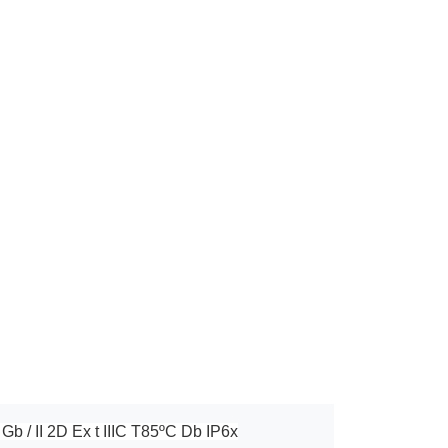
6 Gb / II 2D Ex t IIIC T85ºC Db IP6x