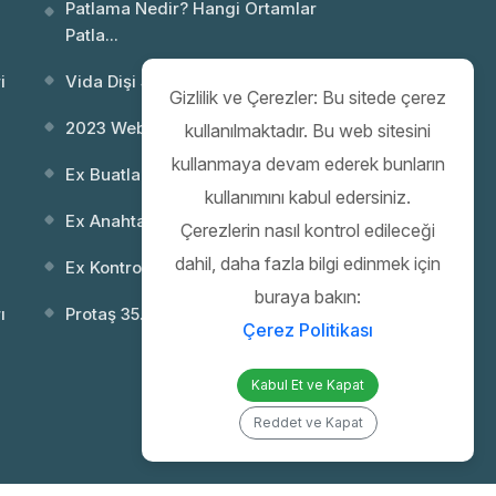
Patlama Nedir? Hangi Ortamlar
Patla...
i
Vida Dişi Standartları; NPT ve Metr...
Gizlilik ve Çerezler: Bu sitede çerez
2023 Webinar 02: Patlayıcı Ortamlar...
kullanılmaktadır. Bu web sitesini
kullanmaya devam ederek bunların
Ex Buatlar
kullanımını kabul edersiniz.
Ex Anahtarlar
Çerezlerin nasıl kontrol edileceği
dahil, daha fazla bilgi edinmek için
Ex Kontrol (Kumanda) Kutuları
buraya bakın:
ı
Protaş 35. Yıl Gala Gecesi
Çerez Politikası
Kabul Et ve Kapat
Reddet ve Kapat