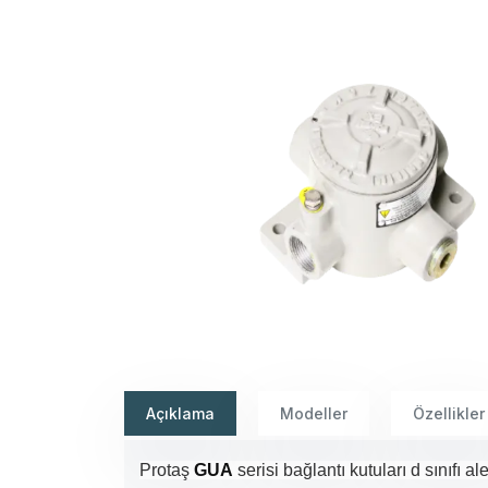
Açıklama
Modeller
Özellikler
Protaş
GUA
serisi bağlantı kutuları d sınıfı 