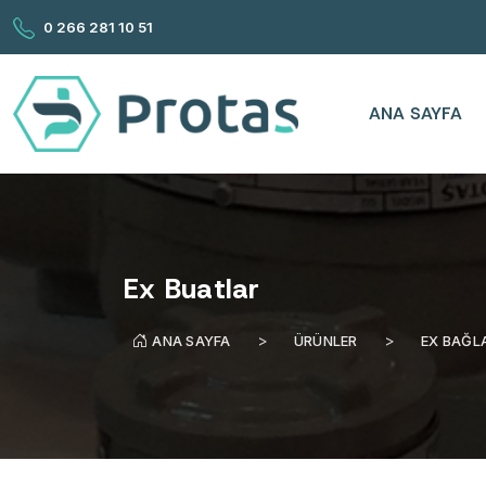
0 266 281 10 51
ANA SAYFA
Ex Buatlar
ANA SAYFA
ÜRÜNLER
EX BAĞL